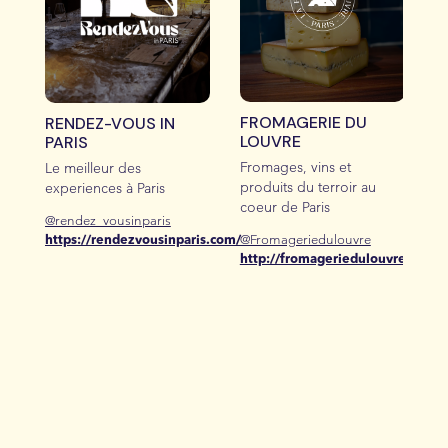
verront le jour
par la suite,
d
toujours autour
@
de l’innovation
h
dans le monde
du vin et de la
gastronomie.
FROMAGERIE DU
RENDEZ-VOUS IN
Toujours inspiré
LOUVRE
PARIS
par de
Fromages, vins et
Le meilleur des
nouvelles idées,
produits du terroir au
experiences à Paris
Nicolas croise le
coeur de Paris
chemin des
@rendez_vousinparis
om/
Charlotte, et
@Fromageriedulouvre
https://rendezvousinparis.com/
leur projet de
http://fromageriedulouvre.com
distillerie retient
son attention.
Ils décident
alors de
s’associer tous
les trois pour
donner vie à la
Distillerie de
l’Arbre Sec.